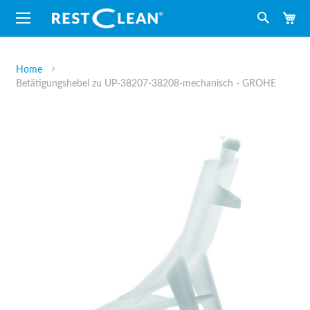
M
Suche
Home
Betätigungshebel zu UP-38207-38208-mechanisch - GROHE
Zum
Ende
der
Bildergalerie
springen