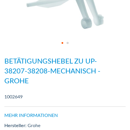
Zum
Anfang
BETÄTIGUNGSHEBEL ZU UP-
der
38207-38208-MECHANISCH -
Bildergalerie
GROHE
springen
1002649
MEHR INFORMATIONEN
Hersteller:
Grohe