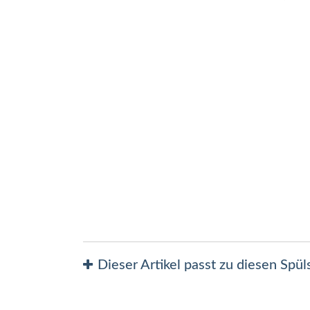
Zum
Anfang
der
Bildergalerie
springen
Dieser Artikel passt zu diesen Spü