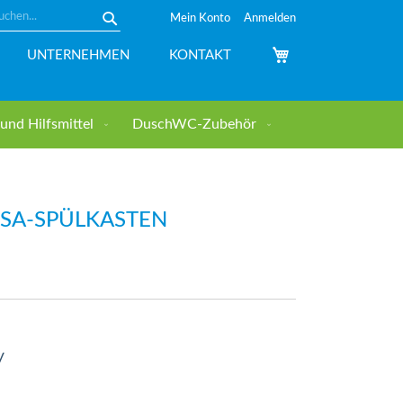
Mein Konto
Anmelden
Suche
Mein Warenkorb
UNTERNEHMEN
KONTAKT
nd Hilfsmittel
DuschWC-Zubehör
ISA-SPÜLKASTEN
V