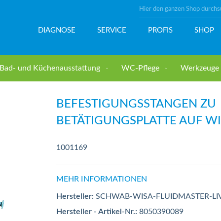
Suche
DIAGNOSE
SERVICE
PROFIS
SHOP
Bad- und Küchenausstattung
WC-Pflege
Werkzeuge u
e auf WISA-Spülkasten
BEFESTIGUNGSSTANGEN ZU
BETÄTIGUNGSPLATTE AUF W
1001169
MEHR INFORMATIONEN
Hersteller:
SCHWAB-WISA-FLUIDMASTER-LI
Hersteller - Artikel-Nr.:
8050390089