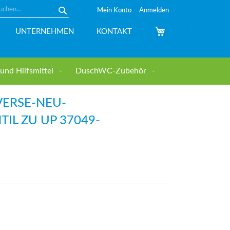
Mein Konto
Anmelden
Suche
Mein Warenkorb
UNTERNEHMEN
KONTAKT
nd Hilfsmittel
DuschWC-Zubehör
VERSE-NEU-
IL ZU UP 37049-