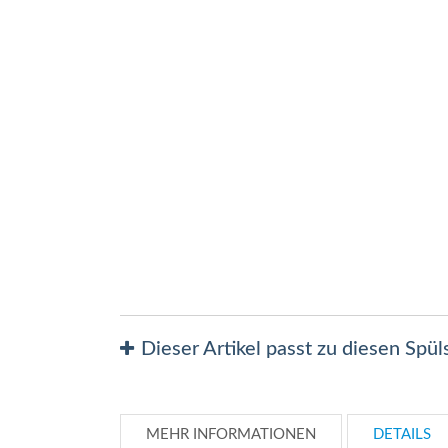
Zum
Anfang
der
Bildergalerie
springen
Dieser Artikel passt zu diesen Spü
MEHR INFORMATIONEN
DETAILS