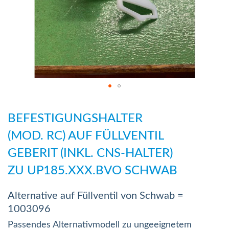
Zum
Anfang
BEFESTIGUNGSHALTER
der
(MOD. RC) AUF FÜLLVENTIL
Bildergalerie
GEBERIT (INKL. CNS-HALTER)
springen
ZU UP185.XXX.BVO SCHWAB
Alternative auf Füllventil von Schwab =
1003096
Passendes Alternativmodell zu ungeeignetem