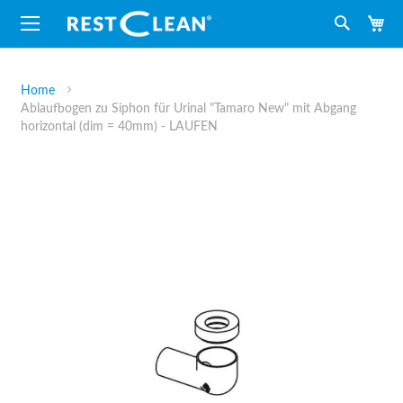
M
Suche
Home
Ablaufbogen zu Siphon für Urinal "Tamaro New" mit Abgang
horizontal (dim = 40mm) - LAUFEN
Zum
Ende
der
Bildergalerie
springen