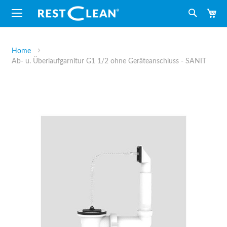
M
Suche
Home
Ab- u. Überlaufgarnitur G1 1/2 ohne Geräteanschluss - SANIT
Zum
Ende
der
Bildergalerie
springen