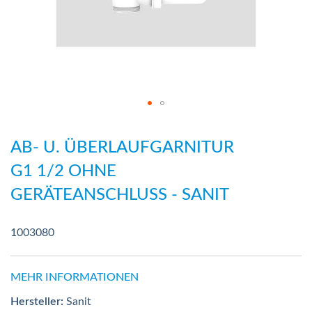
Zum
Anfang
AB- U. ÜBERLAUFGARNITUR
der
G1 1/2 OHNE
Bildergalerie
GERÄTEANSCHLUSS - SANIT
springen
1003080
MEHR INFORMATIONEN
Hersteller:
Sanit