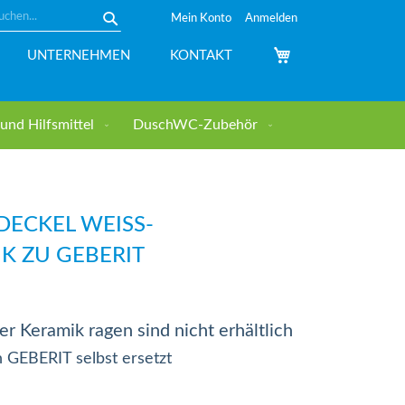
Mein Konto
Anmelden
Suche
Mein Warenkorb
UNTERNEHMEN
KONTAKT
nd Hilfsmittel
DuschWC-Zubehör
DECKEL WEISS-
K ZU GEBERIT
r Keramik ragen sind nicht erhältlich
 GEBERIT selbst ersetzt