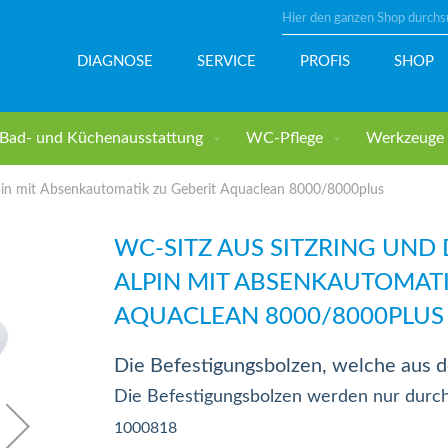
Suche
DIAGNOSE
SERVICE
PROFIS
SHOP
Bad- und Küchenausstattung
WC-Pflege
Werkzeuge u
lpin mit Absenkautomatik zu Geberit Aquaclean 8000/8000plus
WC-SITZ AUS SITZRING UND 
ALPIN MIT ABSENKAUTOMATI
AQUACLEAN 8000/8000PLUS
Die Befestigungsbolzen, welche aus de
Die Befestigungsbolzen werden nur durch
1000818