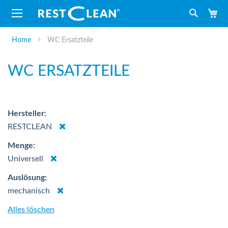
M
Suche
Home
WC Ersatzteile
WC ERSATZTEILE
Hersteller
Dies
RESTCLEAN
entfernen
Menge
Dies
Universell
entfernen
Auslösung
Dies
mechanisch
entfernen
Alles löschen