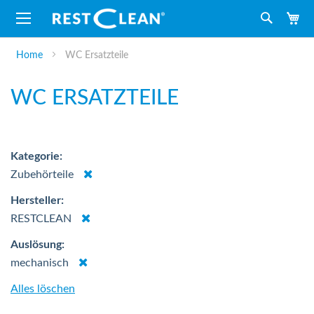
M
Suche
Home
WC Ersatzteile
WC ERSATZTEILE
Kategorie
Dies
Zubehörteile
entfernen
Hersteller
Dies
RESTCLEAN
entfernen
Auslösung
Dies
mechanisch
entfernen
Alles löschen