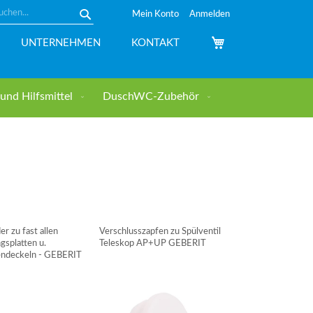
Mein Konto
Anmelden
Suche
Mein Warenkorb
UNTERNEHMEN
KONTAKT
nd Hilfsmittel
DuschWC-Zubehör
er zu fast allen
Verschlusszapfen zu Spülventil
gsplatten u.
Teleskop AP+UP GEBERIT
endeckeln - GEBERIT