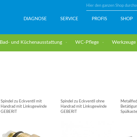
Suche
DIAGNOSE
SERVICE
PROFIS
SHOP
Bad- und Küchenausstattung
WC-Pflege
Werkzeuge u
Spindel zu Eckventil mit
Spindel zu Eckventil ohne
Metallfed
Handrad mit Linksgewinde
Handrad mit Linksgewinde
Betätigun
GEBERIT
GEBERIT
Spülkast