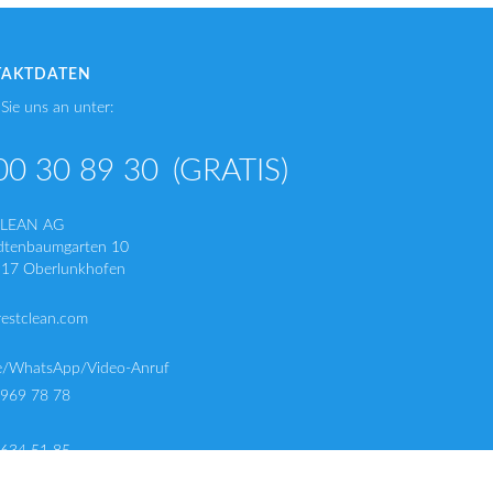
TAKTDATEN
Sie uns an unter:
00 30 89 30
(GRATIS)
CLEAN AG
dtenbaumgarten 10
17 Oberlunkhofen
restclean.com
e/WhatsApp/Video-Anruf
 969 78 78
 634 51 85
 634 51 75