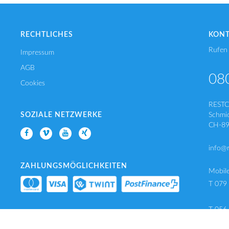
RECHTLICHES
KON
Rufen 
Impressum
AGB
08
Cookies
REST
SOZIALE NETZWERKE
Schmi
CH-89
info@
ZAHLUNGSMÖGLICHKEITEN
Mobil
T 079
T 056
F 056