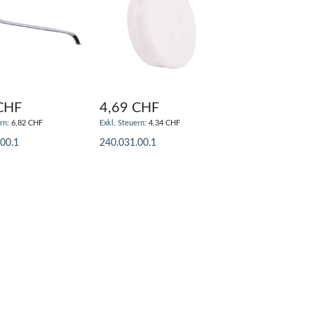
CHF
4,69 CHF
6,82 CHF
4,34 CHF
.00.1
240.031.00.1
N WARENKORB
IN DEN WARENKORB