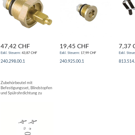
47,42 CHF
19,45 CHF
7,37 
43,87 CHF
17,99 CHF
240.298.00.1
240.925.00.1
813.514
IN DEN WARENKORB
IN DEN WARENKORB
IN DE
Zubehörbeutel mit
Befestigungsset, Blindstopfen
und Spülrohrdichtung zu
AP164 und AP134 SCHWAB