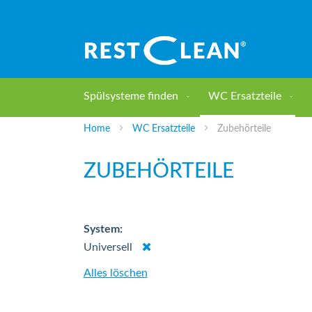
Direkt
zum
Inhalt
Spülsysteme finden
WC Ersatzteile
Home
WC Ersatzteile
Zubehörteile
ZUBEHÖRTEILE
System
Dies
Universell
entfernen
Alles löschen