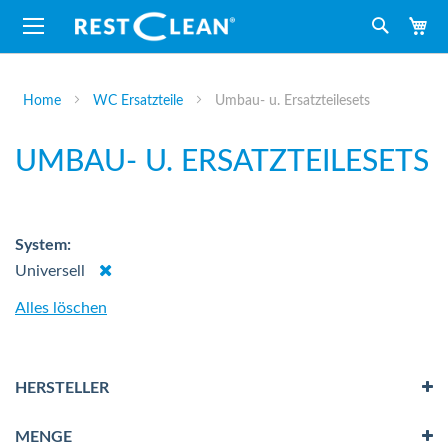
M
Suche
Home
WC Ersatzteile
Umbau- u. Ersatzteilesets
UMBAU- U. ERSATZTEILESETS
System
Dies
Universell
entfernen
Alles löschen
HERSTELLER
MENGE