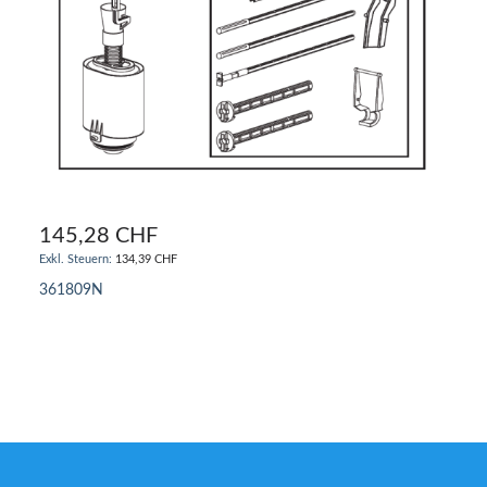
145,28 CHF
134,39 CHF
361809N
IN DEN WARENKORB