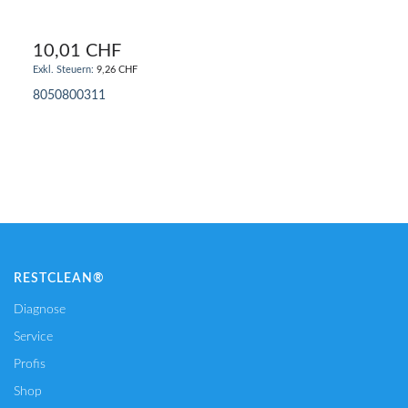
10,01 CHF
9,26 CHF
8050800311
IN DEN WARENKORB
RESTCLEAN®
Diagnose
Service
Profis
Shop